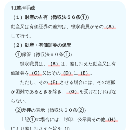
1⃣差押手続
（１）財産の占有（徴収法５６条①）
動産又は有価証券の差押は、徴収職員がその
（A）
して行う。
（２）動産・有価証券の保管
①保管（徴収法６０条①）
徴収職員は、
（B）
は、差し押えた動産又は有
価証券を
（C）
又はその
（D）
に
（E）
。
ただし、その
（F）
させる場合には、その運搬
が困難であるときを除き、
（G）
を受けなければな
らない。
②差押の表示（徴収法６０条②）
上記①の場合には、封印、公示書その他
（H）
により差し押さえた旨を
（I）
。