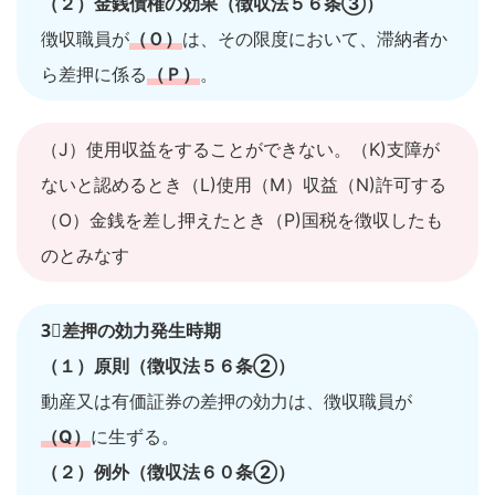
（２）金銭債権の効果（徴収法５６条③）
徴収職員が
（Ｏ）
は、その限度において、滞納者か
ら差押に係る
（Ｐ）
。
（J）使用収益をすることができない。（K)支障が
ないと認めるとき（L)使用（M）収益（N)許可する
（O）金銭を差し押えたとき（P)国税を徴収したも
のとみなす
3⃣差押の効力発生時期
（１）原則（徴収法５６条②）
動産又は有価証券の差押の効力は、徴収職員が
（Q）
に生ずる。
（２）例外（徴収法６０条②）