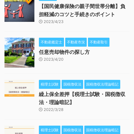
【国民健康保険の親子間世帯分離】負
担軽減のコツと手続きのポイント
2023/4/23
不動産鑑定士
不動産市況
不動産取引
任意売却物件の探し方
2023/4/20
税理士試験
国税徴収法
国税徴収法理論暗記
繰上保全差押【税理士試験・国税徴収
法・理論暗記】
2022/3/28
税理士試験
国税徴収法
国税徴収法理論暗記