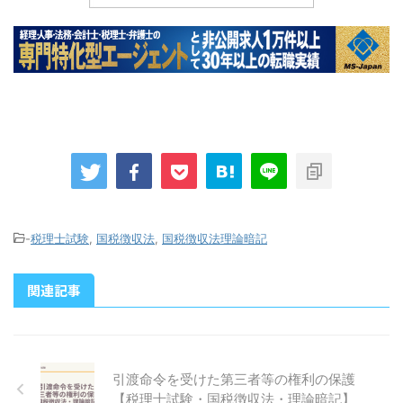
-
税理士試験
,
国税徴収法
,
国税徴収法理論暗記
関連記事
引渡命令を受けた第三者等の権利の保護
【税理士試験・国税徴収法・理論暗記】