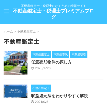
不動産鑑定士・税理士になるための情報サイト
不動産鑑定士・税理士プレミアムブロ
グ
ホーム
>
不動産鑑定士
>
不動産鑑定士
不動産鑑定士
不動産市況
不動産取引
任意売却物件の探し方
2023/4/20
不動産鑑定士
収益還元法をわかりやすく解説
2021/9/5