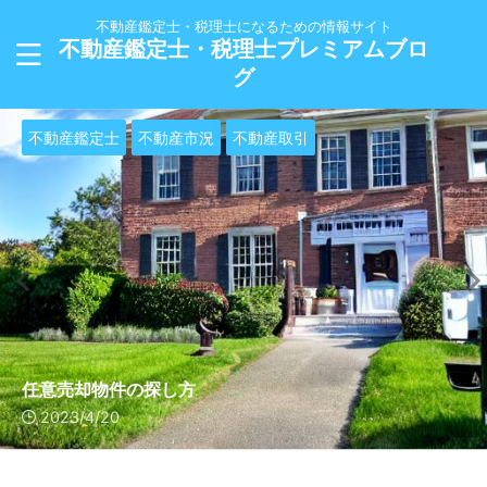
不動産鑑定士・税理士になるための情報サイト
不動産鑑定士・税理士プレミアムブロ
グ
社会保険
不動産鑑定士
税理士試験
税理士試験
税理士試験
税理士試験
税理士試験
税理士試験
税理士試験
税理士試験
国税徴収法
国税徴収法
国税徴収法
国税徴収法
国税徴収法
国税徴収法
国税徴収法
国税徴収法
不動産市況
国税徴収法理論暗記
国税徴収法理論暗記
国税徴収法理論暗記
国税徴収法理論暗記
国税徴収法理論暗記
国税徴収法理論暗記
国税徴収法理論暗記
国税徴収法理論暗記
不動産取引
【国民健康保険の親子間世帯分離】負担軽減のコツと手続
国税及び地方税と私債権の競合の調整【税理士試験・国税
配当の順位～国税と被担保債権の調整～【税理士試験・国
無償又は著しい低額の譲受人の第二次納税義務【税理士試
事業を譲り受けた特殊関係者の第二次納税義務【税理士試
同族会社の第二次納税義務【税理士試験・国税徴収法・理
きのポイント
任意売却物件の探し方
繰上保全差押【税理士試験・国税徴収法・理論暗記】
保全差押【税理士試験・国税徴収法・理論暗記】
繰上請求【税理士試験・国税徴収法・理論暗記】
徴収法・理論暗記】
税徴収法・理論暗記】
験・国税徴収法・理論暗記】
験・国税徴収法・理論暗記】
論暗記】
2023/4/23
2023/4/20
2022/3/28
2022/3/28
2022/3/28
2022/3/28
2022/3/28
2022/3/24
2022/3/24
2022/3/23