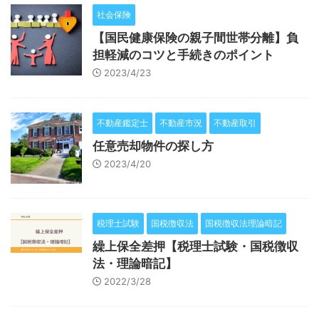
社会保険
【国民健康保険の親子間世帯分離】負
担軽減のコツと手続きのポイント
2023/4/23
不動産鑑定士
不動産市況
不動産取引
任意売却物件の探し方
2023/4/20
税理士試験
国税徴収法
国税徴収法理論暗記
繰上保全差押【税理士試験・国税徴収
法・理論暗記】
2022/3/28