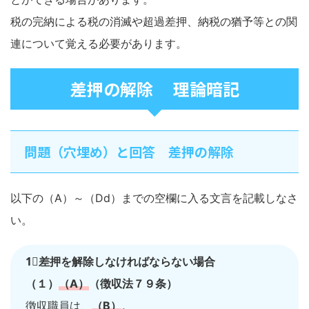
税の完納による税の消滅や超過差押、納税の猶予等との関
連について覚える必要があります。
差押の解除 理論暗記
問題（穴埋め）と回答 差押の解除
以下の（A）～（Dd）までの空欄に入る文言を記載しなさ
い。
1⃣差押を解除しなければならない場合
（１）
（A）
（徴収法７９条）
徴収職員は、
（B）
。