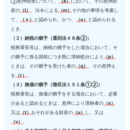
③差押財産について、
（k）
において、その差押財
産の
（l）
、法令による
（m）
その他の事情を考慮し
て、
（ｎ）
と認められ、かつ、
（o）
と認められる
とき。
（２）納税の猶予（通則法４８条②）
税務署長等は、納税の猶予をした場合において、そ
の猶予に係る国税につき既に滞納処分により
（p）
ときは、その猶予を受けた者の
（q）
、その差押え
を
（r）
。
（３）換価の猶予（徴収法１５１条①②）
税務署長は、換価の猶予をする場合において、必要
があると認めるときは、差押により滞納者の
（s）
又は
（t）
おそれがある財産の
（u）
し、又は
（v）
。