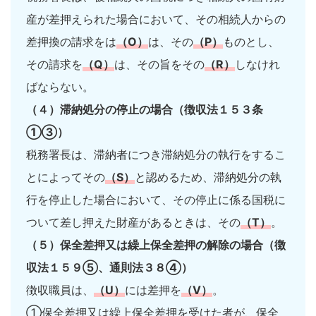
産が差押えられた場合において、その相続人からの
差押換の請求をは
（O）
は、その
（P）
ものとし、
その請求を
（Q）
は、その旨をその
（R）
しなけれ
ばならない。
（４）滞納処分の停止の場合（徴収法１５３条
①③）
税務署長は、滞納者につき滞納処分の執行をするこ
とによってその
（S）
と認めるため、滞納処分の執
行を停止した場合において、その停止に係る国税に
ついて差し押えた財産があるときは、その
（T）
。
（５）保全差押又は繰上保全差押の解除の場合（徴
収法１５９⑤、通則法３８④）
徴収職員は、
（U）
には差押を
（V）
。
①保全差押又は繰上保全差押を受けた者が、保全