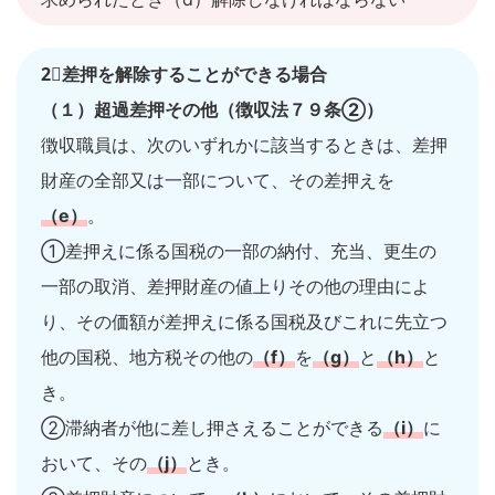
2⃣差押を解除することができる場合
（１）超過差押その他（徴収法７９条②）
徴収職員は、次のいずれかに該当するときは、差押
財産の全部又は一部について、その差押えを
（e）
。
①差押えに係る国税の一部の納付、充当、更生の
一部の取消、差押財産の値上りその他の理由によ
り、その価額が差押えに係る国税及びこれに先立つ
他の国税、地方税その他の
（f）
を
（g）
と
（h）
と
き。
②滞納者が他に差し押さえることができる
（i）
に
おいて、その
（j）
とき。