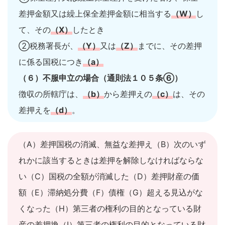
差押金額又は繰上保全差押金額に相当する
（W）
し
て、その
（X）
したとき
②税務署長が、
（Y）
又は
（Z）
までに、その差押
に係る国税につき
（a）
（６）不服申立の場合（通則法１０５条⑥）
徴収の所轄庁は、
（b）
から差押えの
（c）
は、その
差押えを
（d）
。
（A）差押国税の消滅、無益な差押え（B）次のいず
れかに該当するときは差押を解除しなければならな
い（C）国税の全額が消滅した（D）差押財産の価
額（E）滞納処分費（F）債権（G）超える見込がな
くなった（H）第三者の権利の目的となっている財
産の差押換（I）第三者の権利の目的となっている財