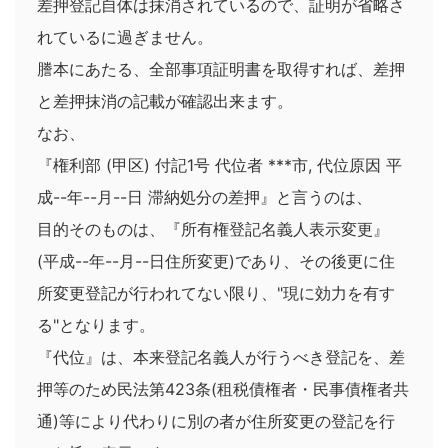
差押登記自体は抹消されているので、証明が省略さ
れているに過ぎません。
謄本にあたる、全部事項証明書を取得すれば、差押
と差押抹消の記載が確認出来ます。
なお、
『権利部 (甲区) 付記1号 代位者 ***市, 代位原因 平
成--年--月--日 滞納処分の差押』と言うのは、
目的そのものは、『所有権登記名義人表示変更』
(平成--年--月--日住所変更)であり、その後更に住
所変更登記が行われてない限り、"現に効力を有す
る"となります。
『代位』は、本来登記名義人が行うべき登記を、差
押等のため民法第423条(租税債権者・民事債権者共
通)等により代わりに別の者が住所変更の登記を行