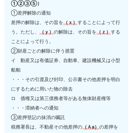
①②③⑤）
①差押解除の通知
差押の解除は、その旨を
（ｘ）
することによって行
う。ただし、
（ｙ）
の解除は、その旨を
（ｚ）
する
ことによって行う。
②財産ごとの解除に伴う措置
イ 動産又は有価証券、自動車、建設機械又は小型
船舶
・・・その引渡及び封印、公示書その他差押を明白
にするために用いた物の除去
ロ 債権又は第三債務者等がある無体財産権等
・・・滞納者への通知
③差押登記の抹消の嘱託
税務署長は、不動産その他差押の
（Ａa）
の差押を