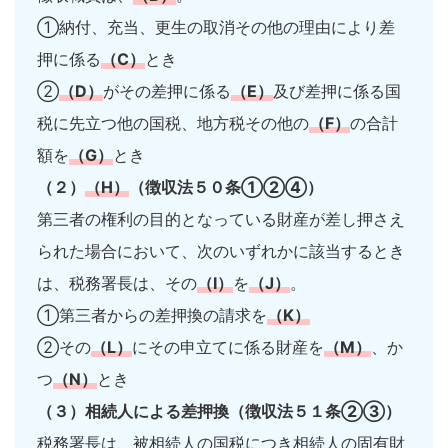
①納付、充当、更生の取消その他の理由により差
押に係る
（C）
とき
②
（D）
がその差押に係る
（E）
及び差押に係る国
税に先立つ他の国税、地方税その他の
（F）
の合計
額を
（G）
とき
（２）
（H）
（徴収法５０条①②④）
第三者の権利の目的となっている財産が差し押さえ
られた場合において、次のいずれかに該当するとき
は、税務署長は、その
（I）
を
（J）
。
①第三者からの差押換の請求を
（K）
②その
（L）
にその申立てに係る財産を
（M）
、か
つ
（N）
とき
（３）相続人による差押換（徴収法５１条②③）
税務署長は、被相続人の国税につき相続人の固有財