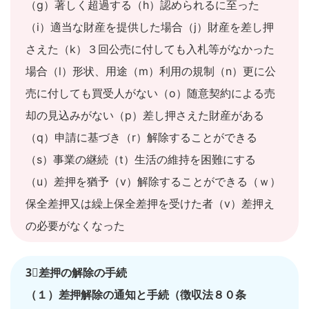
（g）著しく超過する（h）認められるに至った
（i）適当な財産を提供した場合（j）財産を差し押
さえた（k）３回公売に付しても入札等がなかった
場合（l）形状、用途（m）利用の規制（n）更に公
売に付しても買受人がない（o）随意契約による売
却の見込みがない（p）差し押さえた財産がある
（q）申請に基づき（r）解除することができる
（s）事業の継続（t）生活の維持を困難にする
（u）差押を猶予（v）解除することができる（ｗ）
保全差押又は繰上保全差押を受けた者（v）差押え
の必要がなくなった
3⃣差押の解除の手続
（１）差押解除の通知と手続（徴収法８０条