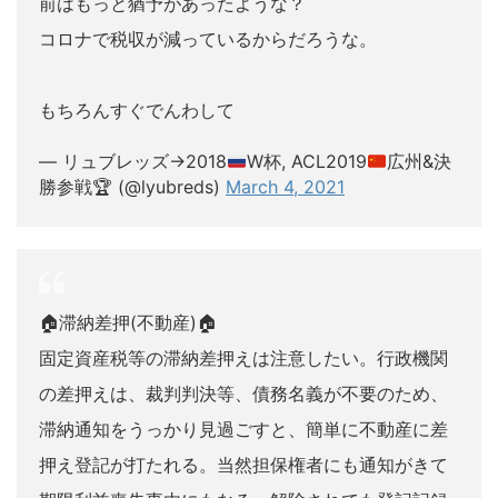
前はもっと猶予があったような？
コロナで税収が減っているからだろうな。
もちろんすぐでんわして
— リュブレッズ→2018
W杯, ACL2019
広州&決
勝参戦
🏆
(@lyubreds)
March 4, 2021
🏠滞納差押(不動産)🏠
固定資産税等の滞納差押えは注意したい。行政機関
の差押えは、裁判判決等、債務名義が不要のため、
滞納通知をうっかり見過ごすと、簡単に不動産に差
押え登記が打たれる。当然担保権者にも通知がきて