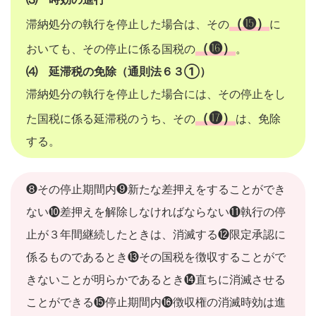
（⓯）
滞納処分の執行を停止した場合は、その
に
（⓰）
おいても、その停止に係る国税の
。
⑷ 延滞税の免除（通則法６３①）
滞納処分の執行を停止した場合には、その停止をし
（⓱）
た国税に係る延滞税のうち、その
は、免除
する。
❽その停止期間内❾新たな差押えをすることができ
ない❿差押えを解除しなければならない⓫執行の停
止が３年間継続したときは、消滅する⓬限定承認に
係るものであるとき⓭その国税を徴収することがで
きないことが明らかであるとき⓮直ちに消滅させる
ことができる⓯停止期間内⓰徴収権の消滅時効は進