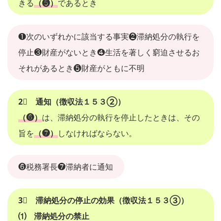
きる
（❺）
であるとき
❶次のいずれかに該当する事実❷滞納処分の執行を
停止❸財産がないとき❹生活を著しく窮迫させるお
それがあるとき❺財産がともに不明
2⃣ 通知（徴収法１５３②）
（❻）
は、滞納処分の執行を停止したときは、その
旨を
（❼）
しなければならない。
❻税務署長❼滞納者に通知
3⃣ 滞納処分の停止の効果（徴収法１５３③）
⑴ 滞納処分の禁止