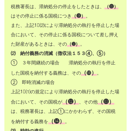
税務署長は、滞納処分の停止をしたときは、
（❽）
はその停止に係る国税につき
（❾）
。
また、上記1⃣⑵により滞納処分の執行を停止した場
合において、その停止に係る国税について差し押え
た財産があるときは、その
（➓）
。
⑵ 納付義務の消滅（徴収法１５３④、⑤）
① ３年間継続の場合 滞納処分の執行を停止
（
）
した国税を納付する義務は、その
⓫
。
② 即時消滅の場合
上記1⃣⑴の規定により滞納処分の執行を停止した場
（⓬）
（⓭）
合において、その国税が
、その他
は、税務署長は、上記①にかかわらず、その国税
（⓮）
を納付する義務を
。
⑶ 時効の進行