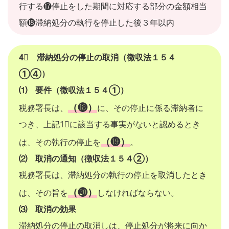
行する⓱停止をした期間に対応する部分の金額相当
額⓲滞納処分の執行を停止した後３年以内
4⃣ 滞納処分の停止の取消（徴収法１５４
①④）
⑴ 要件（徴収法１５４①）
（⓲）
税務署長は、
に、その停止に係る滞納者に
つき、上記1⃣に該当する事実がないと認めるとき
（⓳）
は、その執行の停止を
。
⑵ 取消の通知（徴収法１５４②）
税務署長は、滞納処分の執行の停止を取消したとき
（⓴）
は、その旨を
しなければならない。
⑶ 取消の効果
滞納処分の停止の取消しは、停止処分が将来に向か