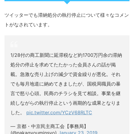
ツイッターでも滞納処分の執行停止について様々なコメン
トがなされています。
1/28付の商工新聞に延滞税など約1700万円余の滞納
処分の停止を求めてたたかった会員さんの話が掲
載。急激な売り上げの減少で資金繰りが悪化。それ
でも毎月地道に納めてきましたが、国税局職員の暴
言で怒り心頭。民商のチラシを見て相談。事業を継
続しながらの執行停止という画期的な成果となりま
した。
pic.twitter.com/YCzV68RLTC
— 京都・中京民主商工会【事務局】
(@nakagyouminsyo)
January 23, 2019