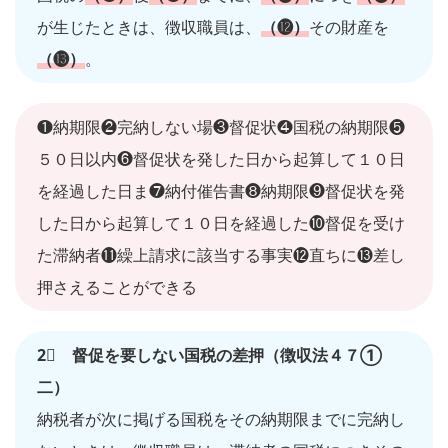
が生じたときは、徴収職員は、
（⓬）
その財産を
（⓭）
。
❶納期限❷完納しない場❸督促状❹国税の納期限❺
５０日以内❻督促状を発した日から起算して１０日
を経過した日ま❼納付催告書❽納期限❾督促状を発
した日から起算して１０日を経過した❿督促を受け
た滞納者⓫繰上請求に該当する事実⓬直ちに⓭差し
押さえることができる
2⃣ 督促を要しない国税の差押（徴収法４７①
二）
納税者が次に掲げる国税をその納期限までに完納し