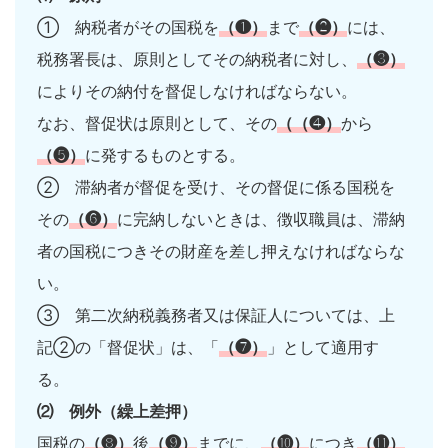
① 納税者がその国税を
（❶）
まで
（❷）
には、
税務署長は、原則としてその納税者に対し、
（❸）
によりその納付を督促しなければならない。
なお、督促状は原則として、その
（（❹）
から
（❺）
に発するものとする。
② 滞納者が督促を受け、その督促に係る国税を
その
（❻）
に完納しないときは、徴収職員は、滞納
者の国税につきその財産を差し押えなければならな
い。
③ 第二次納税義務者又は保証人については、上
記②の「督促状」は、「
（❼）
」として適用す
る。
⑵ 例外（繰上差押）
国税の
（❽）
後
（❾）
までに、
（❿）
につき
（⓫）