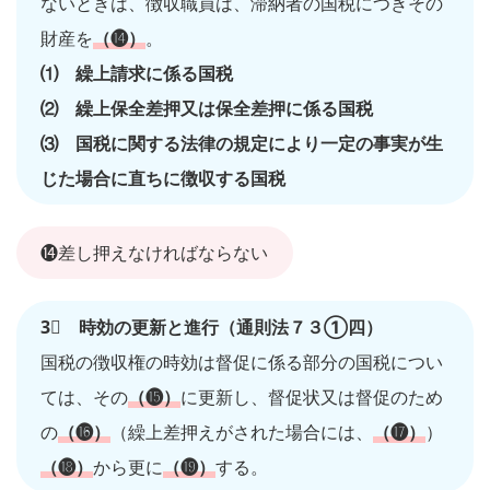
ないときは、徴収職員は、滞納者の国税につきその
財産を
（⓮）
。
⑴ 繰上請求に係る国税
⑵ 繰上保全差押又は保全差押に係る国税
⑶ 国税に関する法律の規定により一定の事実が生
じた場合に直ちに徴収する国税
⓮差し押えなければならない
3⃣ 時効の更新と進行（通則法７３①四）
国税の徴収権の時効は督促に係る部分の国税につい
ては、その
（⓯）
に更新し、督促状又は督促のため
の
（⓰）
（繰上差押えがされた場合には、
（⓱）
）
（⓲）
から更に
（⓳）
する。