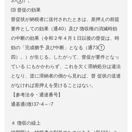
37③）。
⑶ 督促の効果
督促状が納税者に送付されたときは、差押えの前提
要件としての効果（通40）及び 徴収権の消滅時効
の中断の効果（令和２年４月１日以後の督促は、時
効の「完成猶予 及び中断」となる（通73①
四）。）が生じる。したがって、督促が要件となっ
ている にもかかわらず、これを欠く滞納処分は違法
となり、逆に滞納者の側から見れば、督 促状の送達
がなければ差押えを受けることはない。
【参考法令・通達番号】
通基通(徴)37-4～-7
４ 徴収の繰上