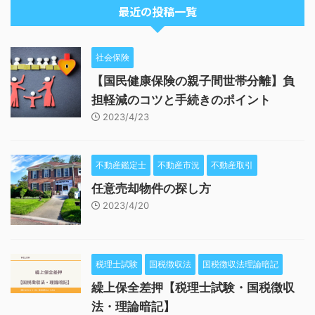
最近の投稿一覧
社会保険
【国民健康保険の親子間世帯分離】負
担軽減のコツと手続きのポイント
2023/4/23
不動産鑑定士
不動産市況
不動産取引
任意売却物件の探し方
2023/4/20
税理士試験
国税徴収法
国税徴収法理論暗記
繰上保全差押【税理士試験・国税徴収
法・理論暗記】