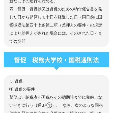
新たにその進行を始める。
四
督促 督促状又は督促のための納付催告書を発
した日から起算して十日を経過した日（同日前に国
税徴収法第四十七条第二項（差押えの要件）の規定
により差押えがされた場合には、そのされた日）ま
での期間
督促 税務大学校・国税通則法
３ 督促
⑴ 督促の要件
督促は、納税者が国税をその納期限までに完納しな
いときに行う（通37①）。 なお、次のような国税