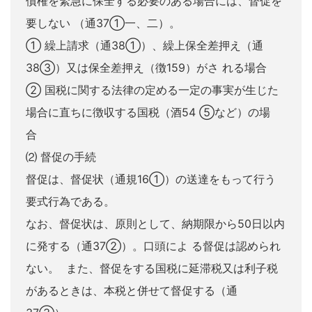
債権を緊急に保全する必要のある場合には、督促を
要しない （通37①一、二）。
① 繰上請求（通38①）、繰上保全差押え（通
38③）又は保全差押え（徴159）がさ れる場合
② 国税に関する法律の定める一定の事実が生じた
場合に直ちに徴収する国税（酒54 ⑤など）の場
合
⑵ 督促の手続
督促は、督促状（通規16①）の送達をもって行う
要式行為である。
なお、督促状は、原則として、納期限から50日以内
に発する（通37②）。口頭によ る督促は認められ
ない。 また、督促をする国税に延滞税又は利子税
があるときは、本税と併せて督促する（通