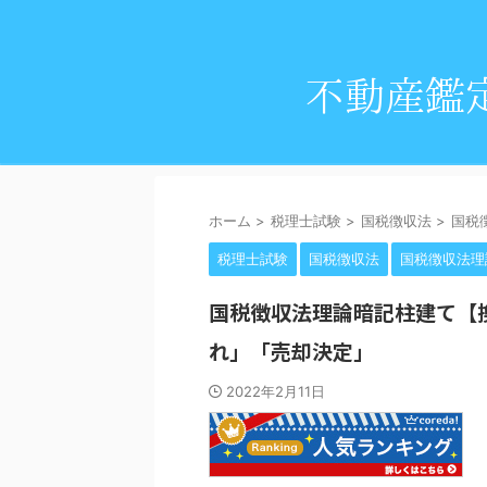
ホーム
>
税理士試験
>
国税徴収法
>
国税
税理士試験
国税徴収法
国税徴収法理
国税徴収法理論暗記柱建て【
れ」「売却決定」
2022年2月11日