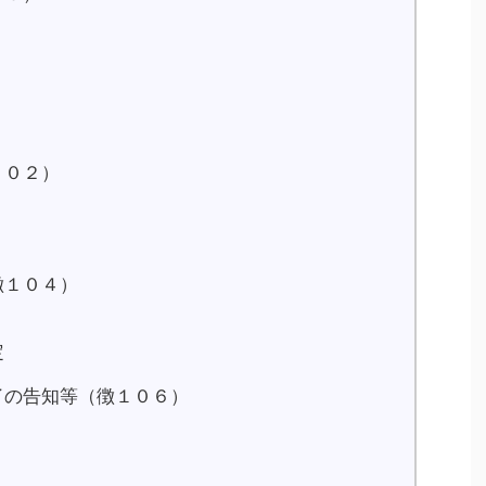
１０２）
徴１０４）
定
了の告知等（徴１０６）