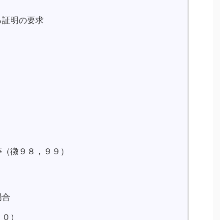
る証明の要求
等（徴９８，９９）
場合
００）