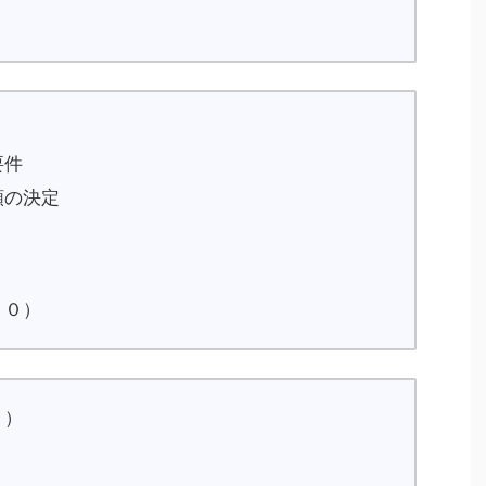
要件
額の決定
１０）
１）