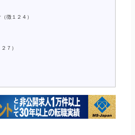
け（徴１２４）
１２７）