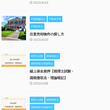
2023/4/23
不動産鑑定士
不動産市況
不動産取引
任意売却物件の探し方
2023/4/20
税理士試験
国税徴収法
国税徴収法理論暗記
繰上保全差押【税理士試験・
国税徴収法・理論暗記】
2022/3/28
税理士試験
国税徴収法
国税徴収法理論暗記